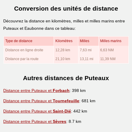
Conversion des unités de distance
Découvrez la distance en kilomètres, milles et milles marins entre
Puteaux et Eaubonne dans ce tableau:
Type de distance
Kilomètres
Milles
Milles marins
Distance en ligne droite
12,28 km
7,63 mi
6,63 NM
Distance par la route
21,10 km
13,11 mi
11,39 NM
Autres distances de Puteaux
Distance entre Puteaux et
Forbach
: 398 km
Distance entre Puteaux et
Tournefeuille
: 681 km
Distance entre Puteaux et
Saint-Dié
: 442 km
Distance entre Puteaux et
Sèvres
: 8.7 km