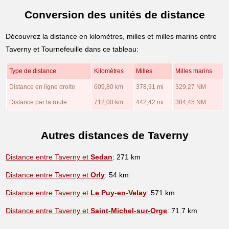
Conversion des unités de distance
Découvrez la distance en kilomètres, milles et milles marins entre
Taverny et Tournefeuille dans ce tableau:
Type de distance
Kilomètres
Milles
Milles marins
Distance en ligne droite
609,80 km
378,91 mi
329,27 NM
Distance par la route
712,00 km
442,42 mi
384,45 NM
Autres distances de Taverny
Distance entre Taverny et
Sedan
: 271 km
Distance entre Taverny et
Orly
: 54 km
Distance entre Taverny et
Le Puy-en-Velay
: 571 km
Distance entre Taverny et
Saint-Michel-sur-Orge
: 71.7 km