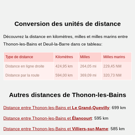
Conversion des unités de distance
Découvrez la distance en kilomètres, milles et milles marins entre
Thonon-les-Bains et Deuil-la-Barre dans ce tableau:
Type de distance
Kilomètres
Milles
Milles marins
Distance en ligne droite
424,95 km
264,05 mi
229,45 NM
Distance par la route
594,00 km
369,09 mi
320,73 NM
Autres distances de Thonon-les-Bains
Distance entre Thonon-les-Bains et
Le Grand-Quevilly
: 699 km
Distance entre Thonon-les-Bains et
Élancourt
: 595 km
Distance entre Thonon-les-Bains et
Villiers-sur-Marne
: 585 km